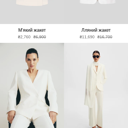
М'який жакет
Лляний жакет
₴2,760
₴6,900
₴11,690
₴16,700